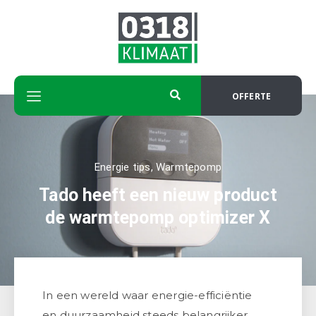
OFFERTE
Energie tips
,
Warmtepomp
Tado heeft een nieuw product
de warmtepomp optimizer X
In een wereld waar energie-efficiëntie
en duurzaamheid steeds belangrijker