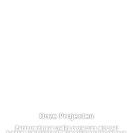
Home
>
Projecten
Onze Projecten
Benieuwd naar welke projecten wij zoal
hebben gerealiseerd? Hier presenteren wij met