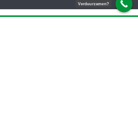
Verduurzamen?
0318 Klimaat B.V.
0318-250310
info@0318klimaat.nl