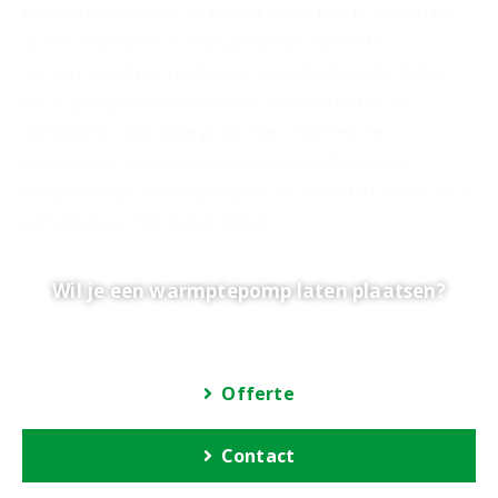
Een warmtepomp is dé manier om je huis in Gelderland
op een duurzame en energiezuinige manier te
verwarmen. Bij 0318 Klimaat, gevestigd in Ede, helpen
we je graag bij het maken van de juiste keuze. Als
specialist in duurzame producten voorzien we
huishoudens door heel Gelderland en Utrecht van
hoogwaardige warmtepompen die zowel het milieu als je
portemonnee ten goede komen.
Wil je een warmptepomp laten plaatsen?
Offerte
Contact