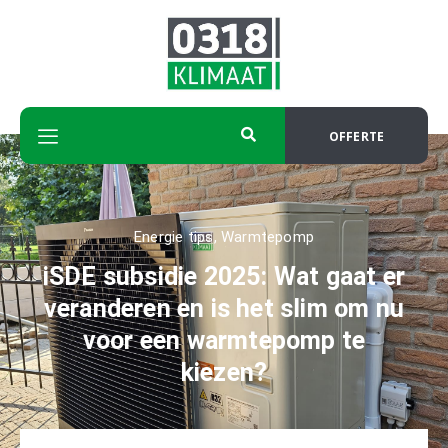
OFFERTE
Energie tips
,
Warmtepomp
iSDE subsidie 2025: Wat gaat er
veranderen en is het slim om nu
voor een warmtepomp te
kiezen?