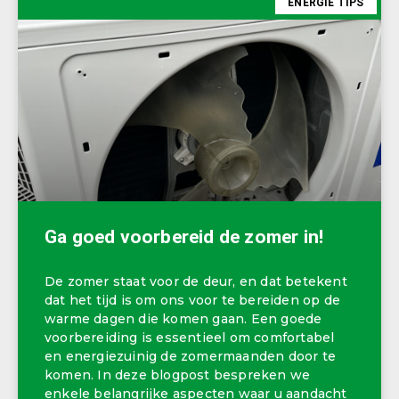
ENERGIE TIPS
Ga goed voorbereid de zomer in!
De zomer staat voor de deur, en dat betekent
dat het tijd is om ons voor te bereiden op de
warme dagen die komen gaan. Een goede
voorbereiding is essentieel om comfortabel
en energiezuinig de zomermaanden door te
komen. In deze blogpost bespreken we
enkele belangrijke aspecten waar u aandacht